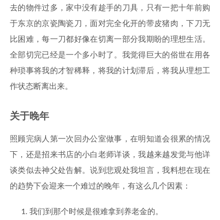
去的物件过多，家中没有趁手的刀具，只有一把十年前购
于东京的京瓷陶瓷刀，面对完全化开的带皮猪肉，下刀无
比困难，每一刀都好像在切离一部分我期盼的理想生活。
全部切完已经是一个多小时了。我觉得巨大的俗世在用各
种琐事将我的才智稀释，将我的计划滞后，将我从理想工
作状态断离出来。
关于晚年
照顾完病人第一次回办公室做事，在明知道会很累的情况
下，还是招来书店的小白老师详谈，我越来越发觉与他详
谈类似去神父处告解。说到悲观处我坦言，我料想在现在
的趋势下会迎来一个难过的晚年，有这么几个因素：
我们到那个时候是很难拿到养老金的。