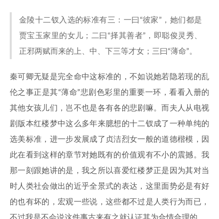
金陵十二钗入选的标准有三：一曰“彼家”，她们都是
贾宝玉家里的女儿；二曰“择其善者”，即聪俊灵秀、
正邪两赋而来的上、中、下三等才女；三曰“薄命”。
秦可卿无疑是完全命中这标准的，不如说她若隐若现的乱
伦之事正是其“薄命”悲剧色彩里的重要一环，看看入册的
其他女孩儿们，岂不也是各有各的悲剧嘛。而夫人从电视
剧版本红楼梦中这么多年来臆想的十二钗成了一种单纯的
选美标准，进一步发展成了贞洁烈女一般的道德楷模，因
此在看到这样的章节对她既有的价值观有不小的震撼。我
那一刻跟她讲的是，我之所以喜爱红楼梦正是因为其对当
时人类社会做出的近乎全景式的表达，这里面势必是有好
的也有坏的，宏观一些说，这些都不过是人类行为而已，
不过我是不会说这件事古来有之就认证其为合情合理的。