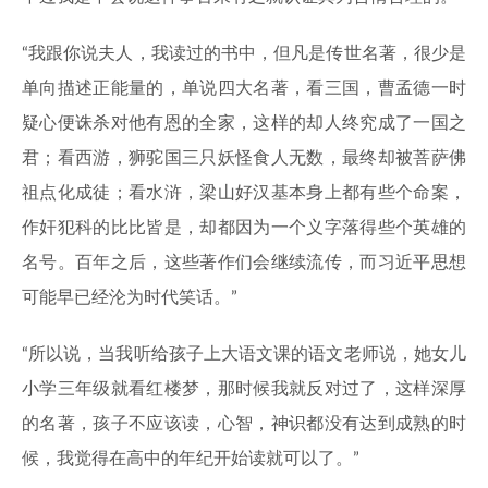
“我跟你说夫人，我读过的书中，但凡是传世名著，很少是
单向描述正能量的，单说四大名著，看三国，曹孟德一时
疑心便诛杀对他有恩的全家，这样的却人终究成了一国之
君；看西游，狮驼国三只妖怪食人无数，最终却被菩萨佛
祖点化成徒；看水浒，梁山好汉基本身上都有些个命案，
作奸犯科的比比皆是，却都因为一个义字落得些个英雄的
名号。百年之后，这些著作们会继续流传，而习近平思想
可能早已经沦为时代笑话。”
“所以说，当我听给孩子上大语文课的语文老师说，她女儿
小学三年级就看红楼梦，那时候我就反对过了，这样深厚
的名著，孩子不应该读，心智，神识都没有达到成熟的时
候，我觉得在高中的年纪开始读就可以了。”