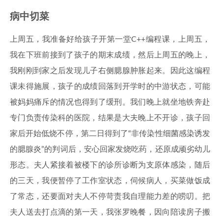
病中切菜
上周五，我准备好给孩子开第一堂C++编程课，上周五，
我在下班前接到了孩子的期末成绩，然后上周五的晚上，
我刚刚到家之后发现儿子右侧腮腺肿胀起来。因此这编程
课未得施展，孩子的成绩回落到开学时的中游状态，可能
被妈妈痛斥的情况也得到了缓刑。我们晚上就坐地铁奔赴
专门负责传染科的医院，结果是大夫晚上不开诊，孩子回
家后开始低烧不停，第二日得到了“非传染性细菌感染诱发
的腮腺炎”的判词后，安心回家发烧吃药，还原成顽劣幼儿
形态。夫人紧接着被楼下的诊所诊断为支原体感染，随后
的三天，我便暂停了工作室状态，伺候病人，买菜做饭成
了常态，还要面对夫人不停苛责我自理能力差的唠叨。把
夫人送去打点滴的第一天，我张罗晚餐，因向陪读房子搬