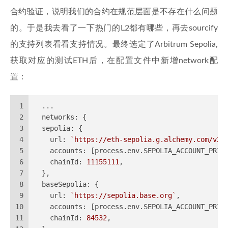
合约验证，说明我们的合约在规范层面是不存在什么问题
的。于是我去看了一下热门的L2都有哪些，再去sourcify
的支持列表看看支持情况。最终选定了Arbitrum Sepolia,
获取对应的测试ETH后，在配置文件中新增network配
置：
1
  ...
2
networks
: {
3
sepolia
: {
4
url
: 
`https://eth-sepolia.g.alchemy.com/v2/
5
accounts
: [process.
env
.
SEPOLIA_ACCOUNT_PRIV
6
chainId
: 
11155111
,
7
  },
8
baseSepolia
: {
9
url
: 
`https://sepolia.base.org`
,
10
accounts
: [process.
env
.
SEPOLIA_ACCOUNT_PRIV
11
chainId
: 
84532
,