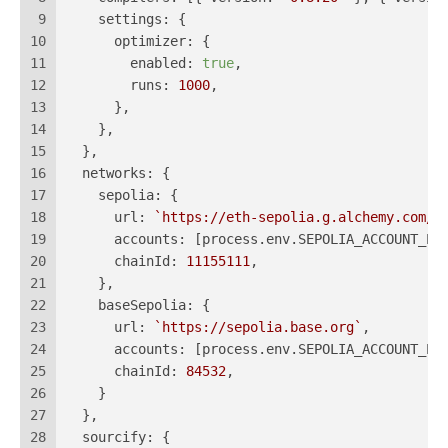
9
settings
: {
10
optimizer
: {
11
enabled
: 
true
,
12
runs
: 
1000
,
13
      },
14
    },
15
  },
16
networks
: {
17
sepolia
: {
18
url
: 
`https://eth-sepolia.g.alchemy.com/v
19
accounts
: [process.
env
.
SEPOLIA_ACCOUNT_PR
20
chainId
: 
11155111
,
21
    },
22
baseSepolia
: {
23
url
: 
`https://sepolia.base.org`
,
24
accounts
: [process.
env
.
SEPOLIA_ACCOUNT_PR
25
chainId
: 
84532
,
26
    }
27
  },
28
sourcify
: {