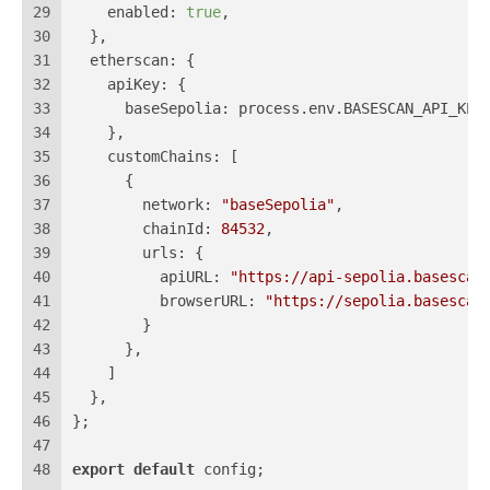
29
enabled
: 
true
,
30
  },
31
etherscan
: {
32
apiKey
: {
33
baseSepolia
: process.
env
.
BASESCAN_API_KEY
34
    },
35
customChains
: [
36
      {
37
network
: 
"baseSepolia"
,
38
chainId
: 
84532
,
39
urls
: {
40
apiURL
: 
"https://api-sepolia.basescan
41
browserURL
: 
"https://sepolia.basescan
42
        }
43
      },
44
    ]
45
  },
46
};
47
48
export
default
 config;