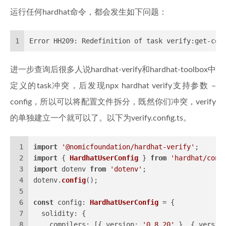
运行任何hardhat命令，都会发生如下问题：
1
Error HH209: Redefinition of task verify:get-con
进一步查询后很多人说hardhat-verify和hardhat-toolbox中
定义的task冲突，后发现npx hardhat verify支持参数 –
config，所以可以将配置文件拆分，既然你们冲突，verify
的单独建立一个就可以了。以下为verify.config.ts。
1
import
'@nomicfoundation/hardhat-verify'
;
2
import
 { 
HardhatUserConfig
 } 
from
'hardhat/conf
3
import
 dotenv 
from
'dotenv'
;
4
dotenv.
config
();
5
6
const
config
: 
HardhatUserConfig
 = {
7
solidity
: {
8
compilers
: [{ 
version
: 
'0.8.20'
 }, { 
versio