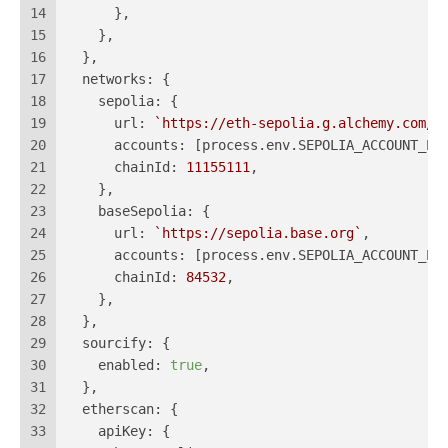
14
      },
15
    },
16
  },
17
networks
: {
18
sepolia
: {
19
url
: 
`https://eth-sepolia.g.alchemy.com/v
20
accounts
: [process.
env
.
SEPOLIA_ACCOUNT_PR
21
chainId
: 
11155111
,
22
    },
23
baseSepolia
: {
24
url
: 
`https://sepolia.base.org`
,
25
accounts
: [process.
env
.
SEPOLIA_ACCOUNT_PR
26
chainId
: 
84532
,
27
    },
28
  },
29
sourcify
: {
30
enabled
: 
true
,
31
  },
32
etherscan
: {
33
apiKey
: {