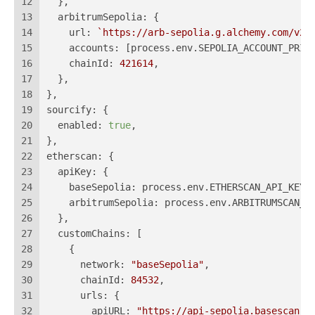
12
  },
13
arbitrumSepolia
: {
14
url
: 
`https://arb-sepolia.g.alchemy.com/v2/
15
accounts
: [process.
env
.
SEPOLIA_ACCOUNT_PRIV
16
chainId
: 
421614
,
17
  },
18
},
19
sourcify
: {
20
enabled
: 
true
,
21
},
22
etherscan
: {
23
apiKey
: {
24
baseSepolia
: process.
env
.
ETHERSCAN_API_KEY
!
25
arbitrumSepolia
: process.
env
.
ARBITRUMSCAN_S
26
  },
27
customChains
: [
28
    {
29
network
: 
"baseSepolia"
,
30
chainId
: 
84532
,
31
urls
: {
32
apiURL
: 
"https://api-sepolia.basescan.o