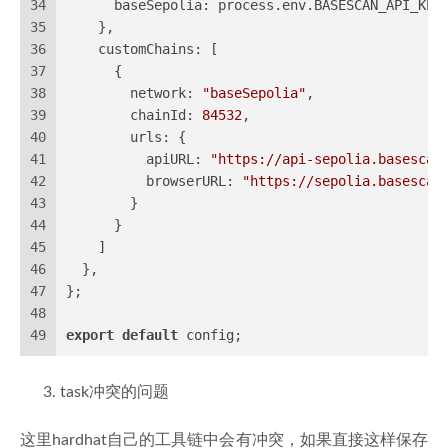
34
baseSepolia
: process.
env
.
BASESCAN_API_KEY
35
    },
36
customChains
: [
37
      {
38
network
: 
"baseSepolia"
,
39
chainId
: 
84532
,
40
urls
: {
41
apiURL
: 
"https://api-sepolia.basescan
42
browserURL
: 
"https://sepolia.basescan
43
        }
44
      }
45
    ]
46
  },
47
};
48
49
export
default
 config;
task冲突的问题
这里hardhat自己的工具链中会有冲突，如果直接这样保存