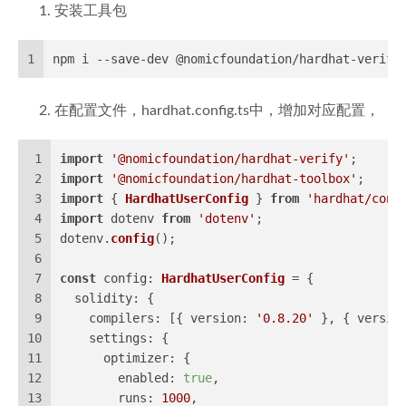
安装工具包
1
npm i --save-dev @nomicfoundation/hardhat-verify
在配置文件，hardhat.config.ts中，增加对应配置，
1
import
'@nomicfoundation/hardhat-verify'
;
2
import
'@nomicfoundation/hardhat-toolbox'
;
3
import
 { 
HardhatUserConfig
 } 
from
'hardhat/conf
4
import
 dotenv 
from
'dotenv'
;
5
dotenv.
config
();
6
7
const
config
: 
HardhatUserConfig
 = {
8
solidity
: {
9
compilers
: [{ 
version
: 
'0.8.20'
 }, { 
versio
10
settings
: {
11
optimizer
: {
12
enabled
: 
true
,
13
runs
: 
1000
,