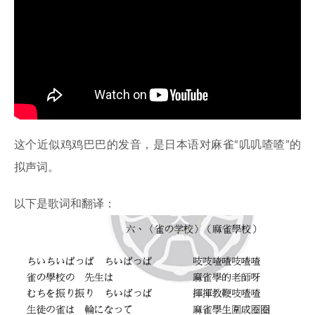
这个近似鸡鸡巴巴的发音，是日本语对麻雀“叽叽喳喳”的
拟声词。
以下是歌词和翻译：