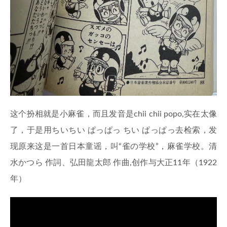
这个扮相就是小麻雀，而且发音是chii chii popo,实在太像
了，于是用ちいちい ぱっぱっ ちい ぱっぱっ去检索，发
现原来这是一首日本童谣，叫“雀の学校”，麻雀学校。清
水かつら 作詞、弘田龍太郎 作曲,创作与大正11年（1922
年）