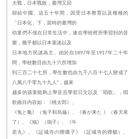
大戰，日本戰敗，臺灣又回
歸給中國。這五十年間，因受日本教育以及種種的
「日本化」下，當時的臺灣的
幼童們不僅在日常生活中，連在學校裡所學習到的音
樂，幾乎都以日本童謠以及
日本地方民謠為主。由於自1897年至1917年二十年
間，學校數目由九十六所增加
到三百二十七所，學生數也由九千八百十七人變成了
八萬八千零九十九人”，越來
越多的孩童能夠上學並且學習日文以及「唱歌」，唱
歌曲目内容如：《桃太郎》、
《兔と亀》（兔子和烏龜）、《春が来た 》（春天來
了）、《鳩》（鴿子）、《牛
若丸》、《証城寺の狸囃子》（証城寺的狸貓）、