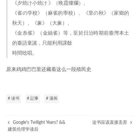
《夕焼け小焼け 》（晩霞燦爛）、
《雀の学校》（麻雀的學校）、《里の秋》（家鄉的
秋天）、《象》（大象）、
《金糸雀》（金絲雀）等，至於日治時期前臺灣本土
的臺語童謠，只能利用課餘
時間唸唱。
原来鸡鸡巴巴里还藏着这么一段殖民史
# 读书
# 記事
# 漫画
Google's Twilight Years? &&
这书应该直接丢弃
建筑伦理学读后